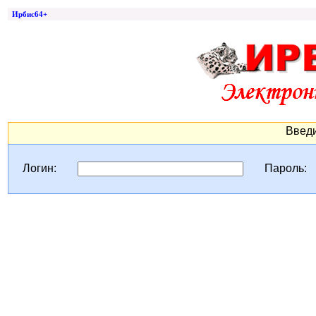
Ирбис64+
Введи
Логин:
Пароль: