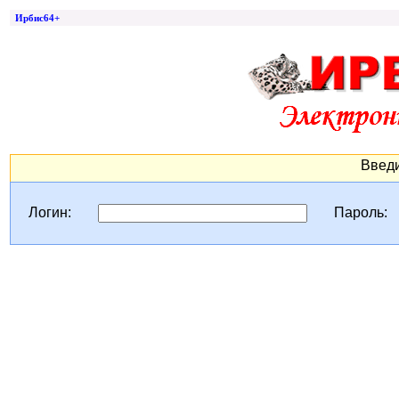
Ирбис64+
Введи
Логин:
Пароль: