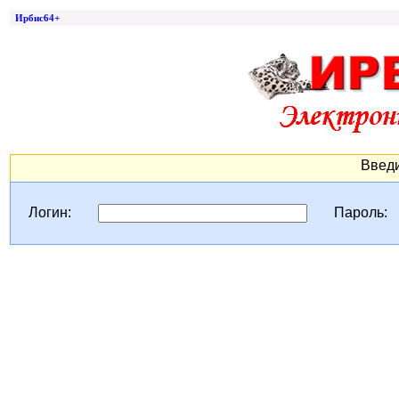
Ирбис64+
Введи
Логин:
Пароль: