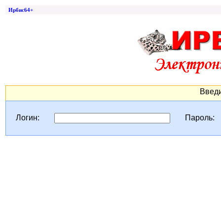
Ирбис64+
Введи
Логин:
Пароль: