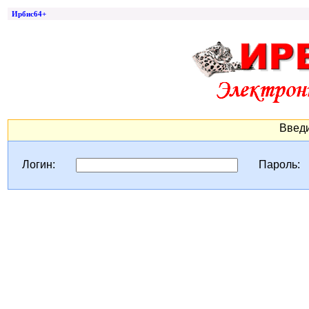
Ирбис64+
Введи
Логин:
Пароль: