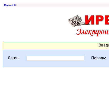
Ирбис64+
Введи
Логин:
Пароль: