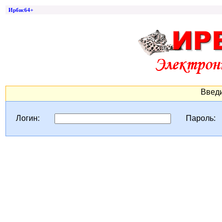
Ирбис64+
Введи
Логин:
Пароль: