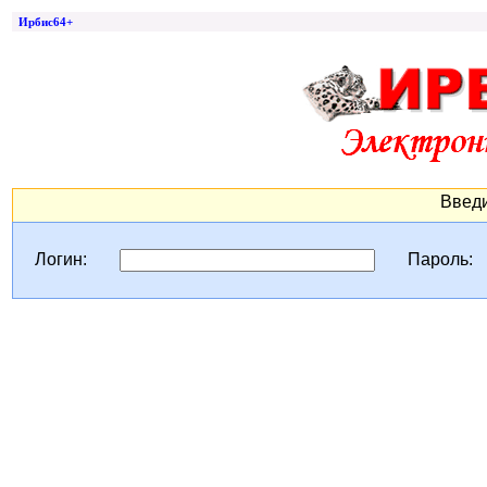
Ирбис64+
Введи
Логин:
Пароль: