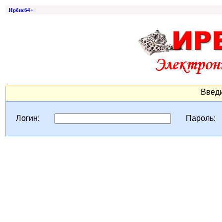
Ирбис64+
Введи
Логин:
Пароль: