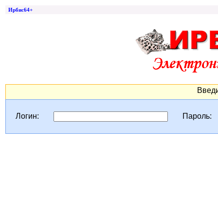
Ирбис64+
Введи
Логин:
Пароль: