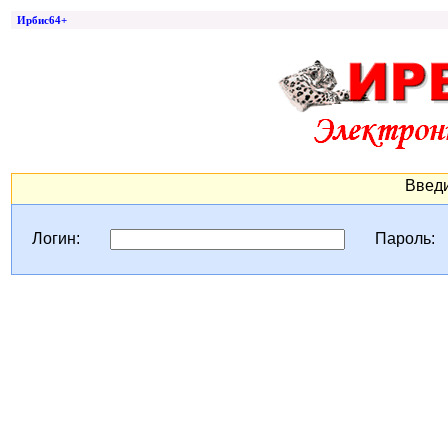
Ирбис64+
Введи
Логин:
Пароль: