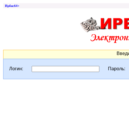
Ирбис64+
Введи
Логин:
Пароль: