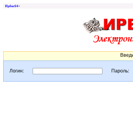
Ирбис64+
Введи
Логин:
Пароль: