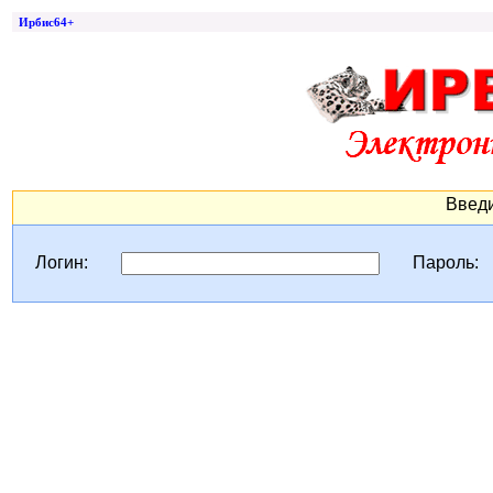
Ирбис64+
Введи
Логин:
Пароль: