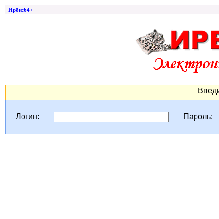
Ирбис64+
Введи
Логин:
Пароль: