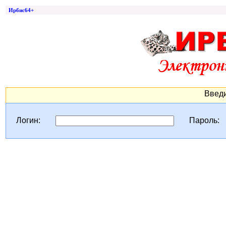
Ирбис64+
Введи
Логин:
Пароль: