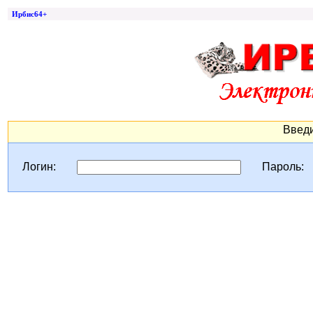
Ирбис64+
Введи
Логин:
Пароль: