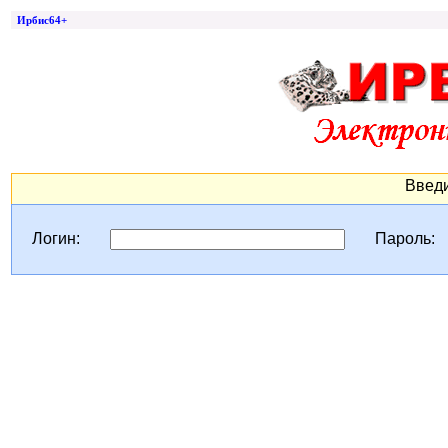
Ирбис64+
Введи
Логин:
Пароль: