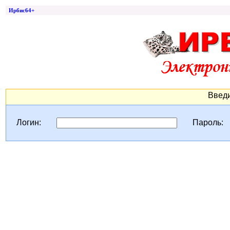
Ирбис64+
Введи
Логин:
Пароль: